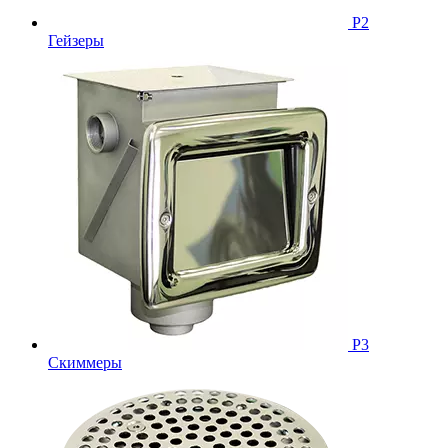
Р2
Гейзеры
Р3
Скиммеры