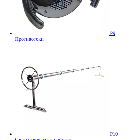
Р9
Противотоки
Р10
Сматывающее устройство