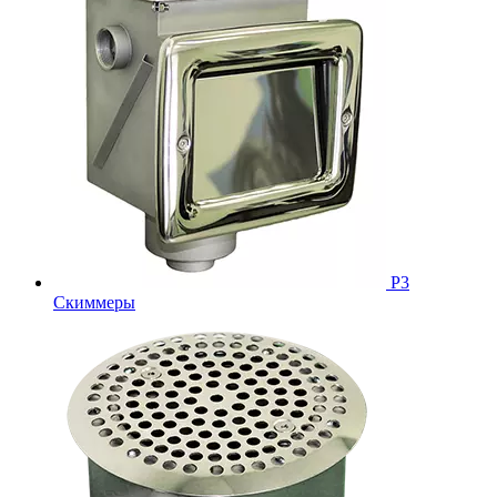
Р3
Скиммеры