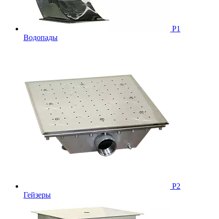
Р1
Водопады
Р2
Гейзеры