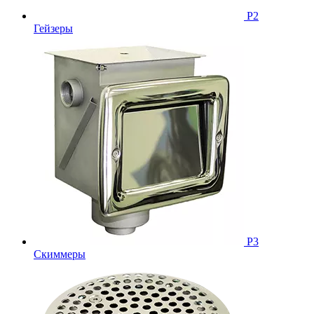
Р2
Гейзеры
Р3
Скиммеры