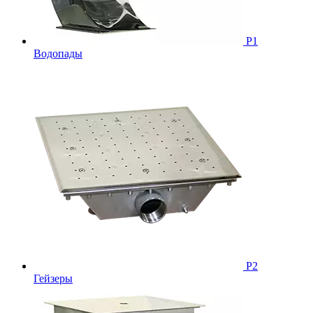
Р1
Водопады
Р2
Гейзеры