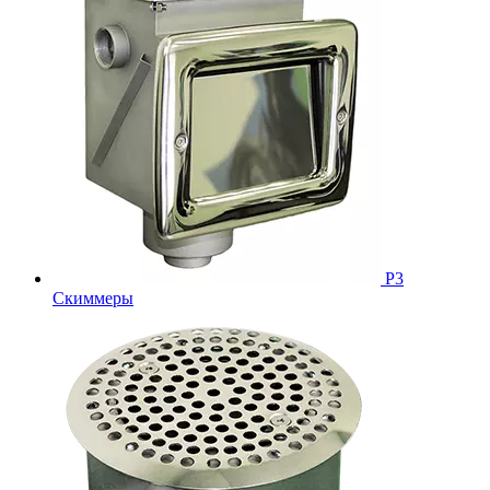
Р3
Скиммеры