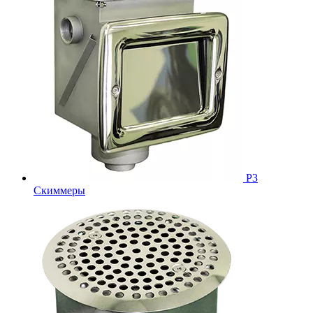
Р3
Скиммеры