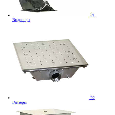
Р1
Водопады
Р2
Гейзеры