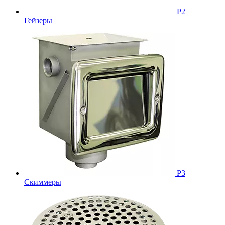
Р2
Гейзеры
Р3
Скиммеры