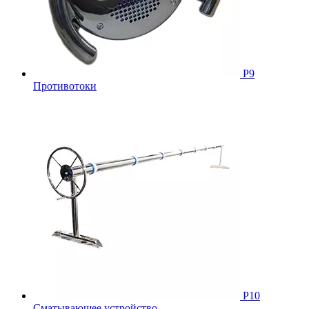
Р9
Противотоки
Р10
Сматывающее устройство