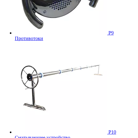
Р9
Противотоки
Р10
Сматывающее устройство