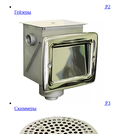
Р2
Гейзеры
Р3
Скиммеры