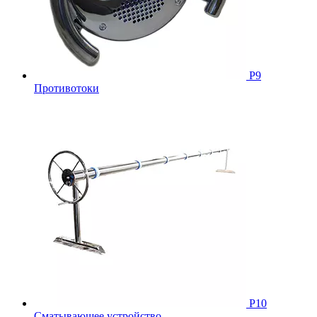
Р9
Противотоки
Р10
Сматывающее устройство