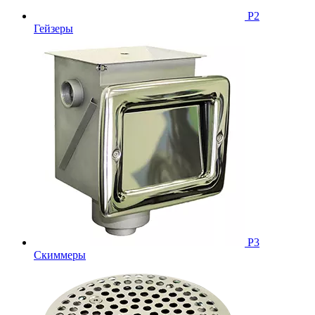
Р2
Гейзеры
Р3
Скиммеры