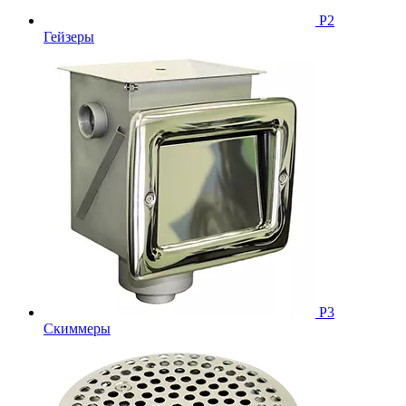
Р2
Гейзеры
Р3
Скиммеры