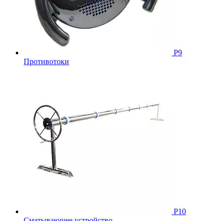
Р9
Противотоки
Р10
Сматывающее устройство