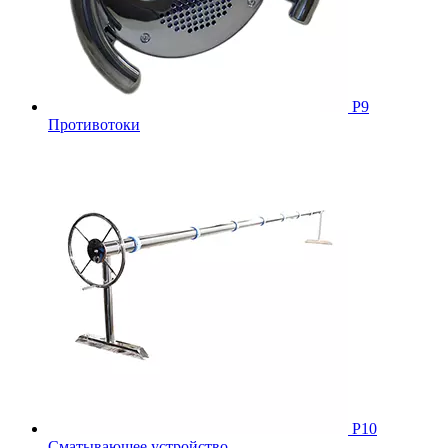
Р9
Противотоки
Р10
Сматывающее устройство