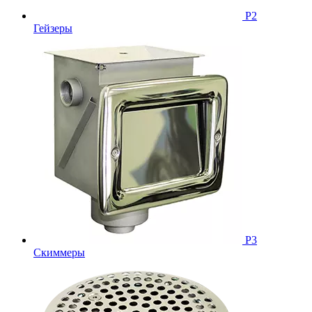
Р2
Гейзеры
Р3
Скиммеры