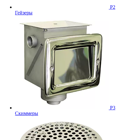
Р2
Гейзеры
Р3
Скиммеры