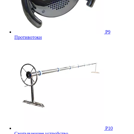
Р9
Противотоки
Р10
Сматывающее устройство