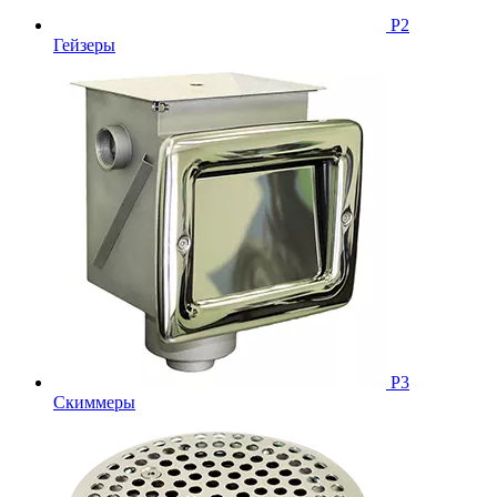
Р2
Гейзеры
Р3
Скиммеры