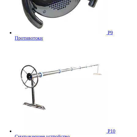
Р9
Противотоки
Р10
Сматывающее устройство