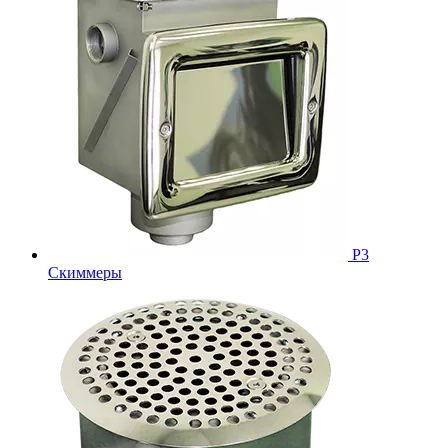
Р3
Скиммеры