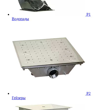
Р1
Водопады
Р2
Гейзеры