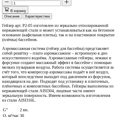
В корзину
Описание
Характеристики
Гейзер арт. Р2-05 изготовлен из зеркально отполированной
нержавеющей стали и может устанавливаться как на бетонное
основание (кафельная плитка), так и на пластиковое покрытие
(плёнка) бассейнов.
Аэромассажная система (гейзер для бассейна) представляет
собой решётку – плато аэромассажное – встроенную в дно
искусственного водоёма. Аэромассажные гейзеры, лежаки и
форсунки создают массажный эффект в бассейне с помощью
мелких пузырьков воздуха. Работа системы осуществляется за
счёт того, что компрессор аэромассажа подаёт в неё воздух,
который впоследствии выходит под давлением из форсунок,
находящихся на дне. Подходят под установку в плиточных,
плёночных и композитных бассейнах. Гейзеры выполнены из
нержавеющей стали AISI304, лицевые части имеют
зеркальную поверхность. Имеем возможность изготовления
из стали AISI316L.
G”
2 вн.
Q, м³/час
30