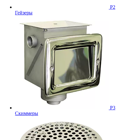
Р2
Гейзеры
Р3
Скиммеры