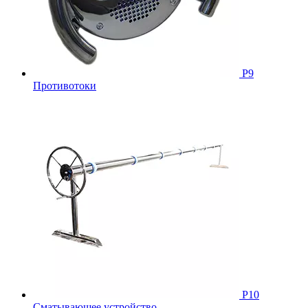
Р9
Противотоки
Р10
Сматывающее устройство