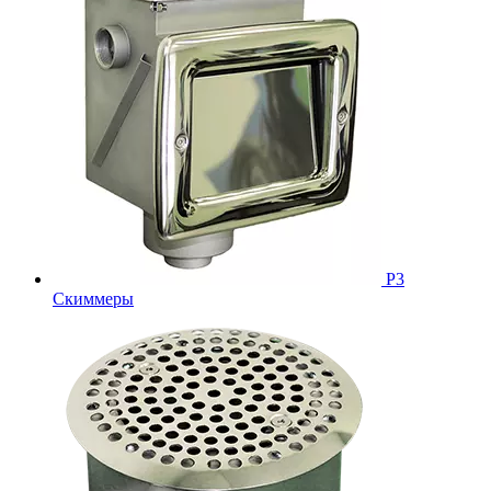
Р3
Скиммеры