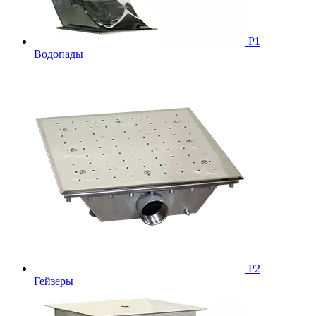
Р1
Водопады
Р2
Гейзеры