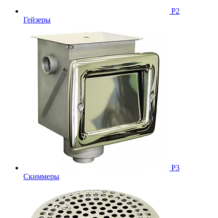
Р2
Гейзеры
Р3
Скиммеры