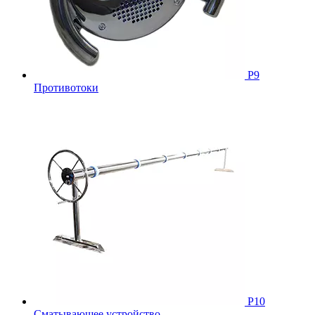
Р9
Противотоки
Р10
Сматывающее устройство