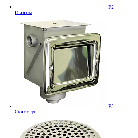
Р2
Гейзеры
Р3
Скиммеры