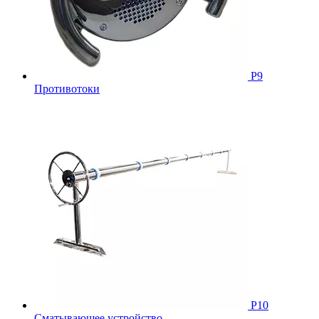
Р9
Противотоки
Р10
Сматывающее устройство